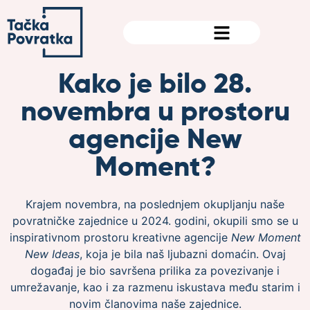
content
Kako je bilo 28.
novembra u prostoru
agencije New
Moment?
Krajem novembra, na poslednjem okupljanju naše
povratničke zajednice u 2024. godini, okupili smo se u
inspirativnom prostoru kreativne agencije
New Moment
New Ideas
, koja je bila naš ljubazni domaćin. Ovaj
događaj je bio savršena prilika za povezivanje i
umrežavanje, kao i za razmenu iskustava među starim i
novim članovima naše zajednice.