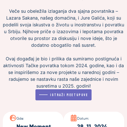
Veče su obeležila izlaganja dva sjajna povratnika –
Lazara Sakana, našeg domaćina, i Jure Galića, koji su
podelili svoja iskustva o životu u inostranstvu i povratku
u Srbiju. Njihove priče o izazovima i lepotama povratka
otvorile su prostor za diskusiju i nove ideje, što je
dodatno obogatilo naš susret.
Ovaj događaj je bio i prilika da sumiramo postignuća i
aktivnosti Tačke povratka tokom 2024. godine, kao i da
se inspirišemo za nove projekte u narednoj godini –
radujemo se nastavku rasta naše zajednice i novim
susretima u 2025. godini!
———
Istraži MeetUpove
Gde:
Datum:
New Moment
28. 11. 2024.