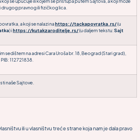
t na koji se upućuje ili kojem se pristupa putem Sajtova, a koji može
i drugog pravnog ili fizičkog lica.
povratka, a koji se nalazi na
https://tackapovratka.rs/
(u
atka
) i
https://kutakzaroditelje.rs/
(u daljem tekstu:
Sajt
nim sedištem na adresi Cara Uroša br. 18, Beograd (Stari grad),
 PIB: 112721838.
isti naše Sajtove.
 vlasništvu ili u vlasništvu treće strane koja nam je dala pravo