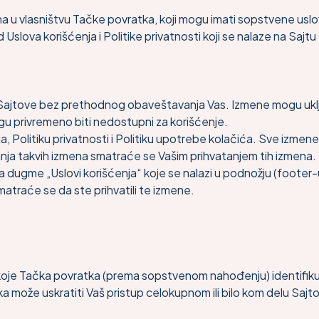
 u vlasništvu Tačke povratka, koji mogu imati sopstvene uslove k
Uslova korišćenja i Politike privatnosti koji se nalaze na Sajt
ajtove bez prethodnog obaveštavanja Vas. Izmene mogu uključi
gu privremeno biti nedostupni za korišćenje.
Politiku privatnosti i Politiku upotrebe kolačića. Sve izmene
vanja takvih izmena smatraće se Vašim prihvatanjem tih izmena.
a dugme „Uslovi korišćenja“ koje se nalazi u podnožju (footer-u
matraće se da ste prihvatili te izmene.
ti koje Tačka povratka (prema sopstvenom nahođenju) identifik
atka može uskratiti Vaš pristup celokupnom ili bilo kom delu Sajto