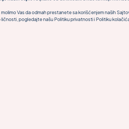
ku, molimo Vas da odmah prestanete sa korišćenjem naših Sajto
nosti, pogledajte našu Politiku privatnosti i Politiku kolačić