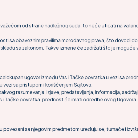
ažećom od strane nadležnog suda, to neće uticati na valjanost
osti sa obaveznim pravilima merodavnog prava, što dovodi do 
a u skladu sa zakonom. Takve izmene će zadržati što je moguće 
a celokupan ugovor između Vas i Tačke povratka u vezi sa pre
 vezi sa pristupom i korišćenjem Sajtova.
akvog razumevanja, izjave, predstavljanja, informacija, sadrž
Vas i Tačke povratka, prednost će imati odredbe ovog Ugovora.
 ili su povezani sa njegovim predmetom uređuju se, tumače i izvr