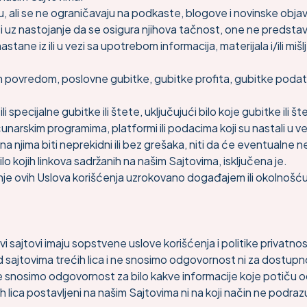
u, ali se ne ograničavaju na podkaste, blogove i novinske objave
z nastojanje da se osigura njihova tačnost, one ne predstavljaj
ane iz ili u vezi sa upotrebom informacija, materijala i/ili mišl
šom povredom, poslovne gubitke, gubitke profita, gubitke podat
 specijalne gubitke ili štete, uključujući bilo koje gubitke ili š
 računarskim programima, platformi ili podacima koji su nastali 
 na njima biti neprekidni ili bez grešaka, niti da će eventualne n
ilo kojih linkova sadržanih na našim Sajtovima, isključena je.
e ovih Uslova korišćenja uzrokovano događajem ili okolnošću 
vi sajtovi imaju sopstvene uslove korišćenja i politike privatnos
jtovima trećih lica i ne snosimo odgovornost ni za dostupnost t
 ne snosimo odgovornost za bilo kakve informacije koje potiču 
ih lica postavljeni na našim Sajtovima ni na koji način ne pod