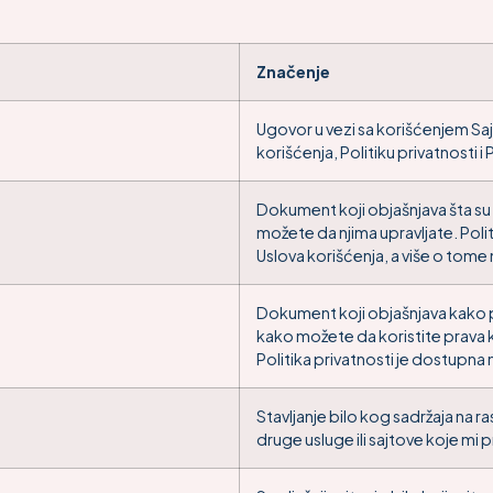
Značenje
Ugovor u vezi sa korišćenjem Sajt
korišćenja, Politiku privatnosti i 
Dokument koji objašnjava šta su k
možete da njima upravljate. Polit
Uslova korišćenja, a više o tome
Dokument koji objašnjava kako pr
kako možete da koristite prava 
Politika privatnosti je dostupna 
Stavljanje bilo kog sadržaja na 
druge usluge ili sajtove koje m