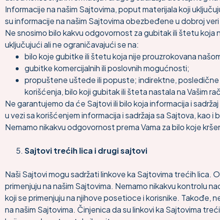
Informacije na našim Sajtovima, poput materijala koji uključuj
su informacije na našim Sajtovima obezbeđene u dobroj veri i u
Ne snosimo bilo kakvu odgovornost za gubitak ili štetu koja nast
uključujući ali ne ograničavajući se na:
bilo koje gubitke ili štetu koja nije prouzrokovana na
gubitke komercijalnih ili poslovnih mogućnosti;
propuštene uštede ili popuste; indirektne, posledične ili
korišćenja, bilo koji gubitak ili šteta nastala na Vašim
Ne garantujemo da će Sajtovi ili bilo koja informacija i sadržaj
u vezi sa korišćenjem informacija i sadržaja sa Sajtova, kao i b
Nemamo nikakvu odgovornost prema Vama za bilo koje kršenj
Sajtovi trećih lica i drugi sajtovi
Naši Sajtovi mogu sadržati linkove ka Sajtovima trećih lica. O
primenjuju na našim Sajtovima. Nemamo nikakvu kontrolu nad sa
koji se primenjuju na njihove posetioce i korisnike. Takođe,
na našim Sajtovima. Činjenica da su linkovi ka Sajtovima treć