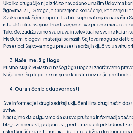
Ukoliko drugačije nije izričito navedeno u našim Uslovima koriš
žigovima i sl.). Strogo je zabranjeno korišćenje, kopiranje ili 
Svaka neovlašćena upotreba bilo kojih materijala na našim Sa
intelektualne svojine. Preduzećemo sve pravne mere radi zaš
Takođe, zadržavamo sva prava intelektualne svojine koja nisu 
Međutim, blogovi i materijali sa naših Sajtova mogu se deli
Posetioci Sajtova mogu preuzeti sadržaj isključivo u svrhu p
Naše ime, žig i logo
Mi smo isključivi vlasnici našeg žiga i logoa i zadržavamo pra
Naše ime, žig i logo ne smeju se koristiti bez naše prethodne
Ograničenje odgovornosti
Sve informacije i drugi sadržaji uključeni ili na drugi način d
svrhe.
Nastojimo da osiguramo da su sve pružene informacije tačne u
blagovremenost, potpunost, performanse ili prikladnost za 
usled korišćenja informacija i drugog sadržaja dostupnog na