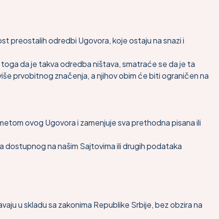
 preostalih odredbi Ugovora, koje ostaju na snazi i
toga da je takva odredba ništava, smatraće se da je ta
više prvobitnog značenja, a njihov obim će biti ograničen na
dmetom ovog Ugovora i zamenjuje sva prethodna pisana ili
aja dostupnog na našim Sajtovima ili drugih podataka
šavaju u skladu sa zakonima Republike Srbije, bez obzira na