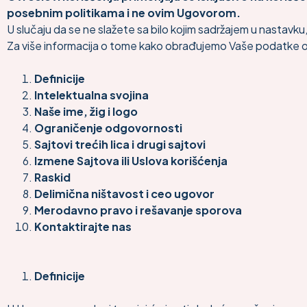
posebnim politikama i ne ovim Ugovorom.
U slučaju da se ne slažete sa bilo kojim sadržajem u nastav
Za više informacija o tome kako obrađujemo Vaše podatke o lič
Definicije
Intelektualna svojina
Naše ime, žig i logo
Ograničenje odgovornosti
Sajtovi trećih lica i drugi sajtovi
Izmene Sajtova ili Uslova korišćenja
Raskid
Delimična ništavost i ceo ugovor
Merodavno pravo i rešavanje sporova
Kontaktirajte nas
Definicije