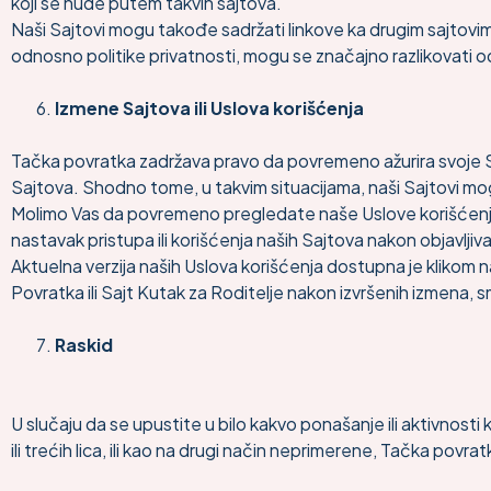
koji se nude putem takvih sajtova.
Naši Sajtovi mogu takođe sadržati linkove ka drugim sajtovima
odnosno politike privatnosti, mogu se značajno razlikovati od 
Izmene Sajtova ili Uslova korišćenja
Tačka povratka zadržava pravo da povremeno ažurira svoje S
Sajtova. Shodno tome, u takvim situacijama, naši Sajtovi mo
Molimo Vas da povremeno pregledate naše Uslove korišćenja, 
nastavak pristupa ili korišćenja naših Sajtova nakon objavlji
Aktuelna verzija naših Uslova korišćenja dostupna je klikom n
Povratka ili Sajt Kutak za Roditelje nakon izvršenih izmena, s
Raskid
U slučaju da se upustite u bilo kakvo ponašanje ili aktivnos
ili trećih lica, ili kao na drugi način neprimerene, Tačka povr