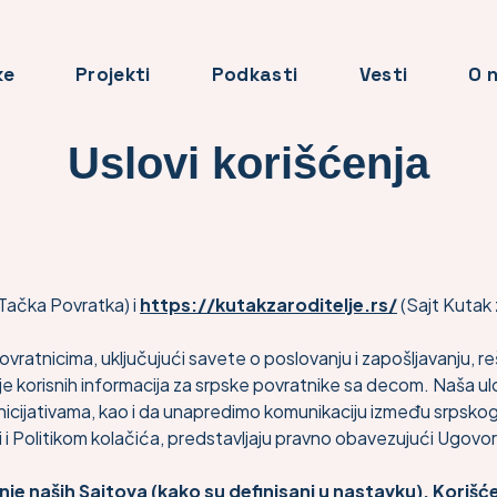
ke
Projekti
Podkasti
Vesti
O 
Uslovi korišćenja
 Tačka Povratka) i
https://kutakzaroditelje.rs/
(Sajt Kutak 
vratnicima, uključujući savete o poslovanju i zapošljavanju, r
je korisnih informacija za srpske povratnike sa decom. Naša u
icijativama, kao i da unapredimo komunikaciju između srpskog 
i Politikom kolačića, predstavljaju pravno obavezujući Ugovor ko
ćenje naših Sajtova (kako su definisani u nastavku). Koriš