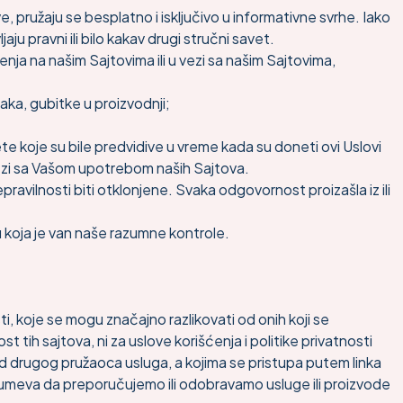
, pružaju se besplatno i isključivo u informativne svrhe. Iako
u pravni ili bilo kakav drugi stručni savet.
jenja na našim Sajtovima ili u vezi sa našim Sajtovima,
aka, gubitke u proizvodnji;
tete koje su bile predvidive u vreme kada su doneti ovi Uslovi
u vezi sa Vašom upotrebom naših Sajtova.
epravilnosti biti otklonjene. Svaka odgovornost proizašla iz ili
koja je van naše razumne kontrole.
ti, koje se mogu značajno razlikovati od onih koji se
ih sajtova, ni za uslove korišćenja i politike privatnosti
od drugog pružaoca usluga, a kojima se pristupa putem linka
razumeva da preporučujemo ili odobravamo usluge ili proizvode