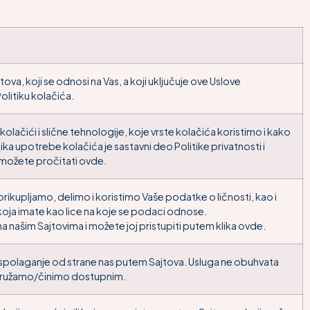
ova, koji se odnosi na Vas, a koji uključuje ove Uslove
Politiku kolačića.
olačići i slične tehnologije, koje vrste kolačića koristimo i kako
ika upotrebe kolačića je sastavni deo Politike privatnosti i
 možete pročitati ovde.
ikupljamo, delimo i koristimo Vaše podatke o ličnosti, kao i
koja imate kao lice na koje se podaci odnose.
na našim Sajtovima i možete joj pristupiti putem klika ovde.
raspolaganje od strane nas putem Sajtova. Usluga ne obuhvata
i pružamo/činimo dostupnim.