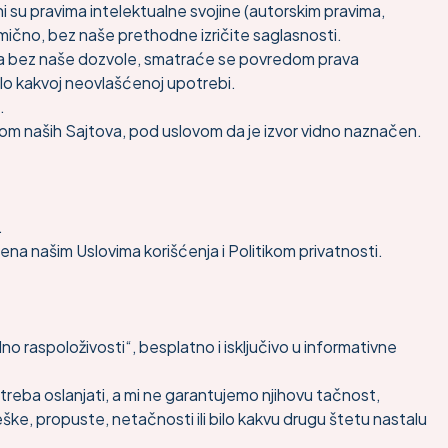
ćeni su pravima intelektualne svojine (autorskim pravima,
delimično, bez naše prethodne izričite saglasnosti.
imena bez naše dozvole, smatraće se povredom prava
lo kakvoj neovlašćenoj upotrebi.
.
vom naših Sajtova, pod uslovom da je izvor vidno naznačen.
.
jena našim Uslovima korišćenja i Politikom privatnosti.
dno raspoloživosti“, besplatno i isključivo u informativne
treba oslanjati, a mi ne garantujemo njihovu tačnost,
, propuste, netačnosti ili bilo kakvu drugu štetu nastalu