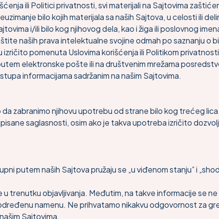
ćenja ili Politici privatnosti, svi materijali na Sajtovima zašti
preuzimanje bilo kojih materijala sa naših Sajtova, u celosti ili 
jtovima i/ili bilo kog njihovog dela, kao i žiga ili poslovnog 
tite naših prava intelektualne svojine odmah po saznanju o bi
izričito pomenuta Uslovima korišćenja ili Politikom privatnosti
ti putem elektronske pošte ili na društvenim mrežama posredst
ristupa informacijama sadržanim na našim Sajtovima.
vo da zabranimo njihovu upotrebu od strane bilo kog trećeg lica
 pisane saglasnosti, osim ako je takva upotreba izričito dozvol
ostupni putem naših Sajtova pružaju se „u viđenom stanju” i „sho
 trenutku objavljivanja. Međutim, na takve informacije se ne 
određenu namenu. Ne prihvatamo nikakvu odgovornost za greške
 našim Sajtovima.