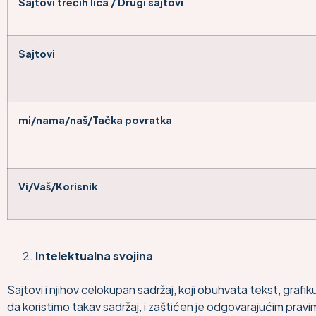
Sajtovi trećih lica / Drugi sajtovi
Sajtovi
mi/nama/naš/Tačka povratka
Vi/Vaš/Korisnik
Intelektualna svojina
Sajtovi i njihov celokupan sadržaj, koji obuhvata tekst, grafiku,
da koristimo takav sadržaj, i zaštićen je odgovarajućim pravi