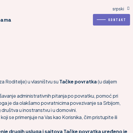
srpski
српски
nama
———
Kontakt
za Roditelje) u vlasništvu su
Tačke povratka
(u daljem
ešavanje administrativnih pitanja po povratku, pomoć pri
loga je da olakšamo povratnicima povezivanje sa Srbijom,
društva u inostranstvu i u domovini.
ji se primenjuje na Vas kao Korisnika, čim pristupite ili
ćenje drugih usluga i sajtova Tačke povratka uređeno je