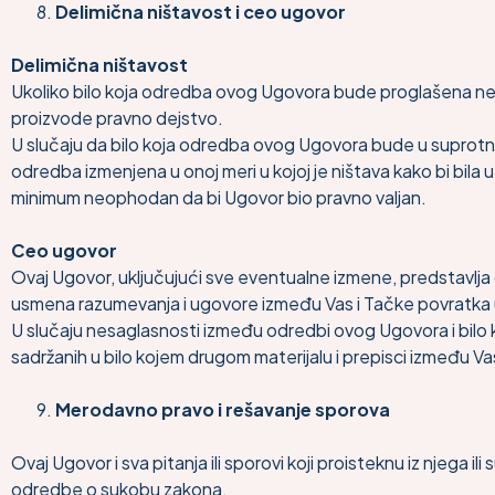
Delimična ništavost i ceo ugovor
Delimična ništavost
Ukoliko bilo koja odredba ovog Ugovora bude proglašena nev
proizvode pravno dejstvo.
U slučaju da bilo koja odredba ovog Ugovora bude u suprotn
odredba izmenjena u onoj meri u kojoj je ništava kako bi bil
minimum neophodan da bi Ugovor bio pravno valjan.
Ceo ugovor
Ovaj Ugovor, uključujući sve eventualne izmene, predstavlj
usmena razumevanja i ugovore između Vas i Tačke povratka u
U slučaju nesaglasnosti između odredbi ovog Ugovora i bilo k
sadržanih u bilo kojem drugom materijalu i prepisci između 
Merodavno pravo i rešavanje sporova
Ovaj Ugovor i sva pitanja ili sporovi koji proisteknu iz njega
odredbe o sukobu zakona.