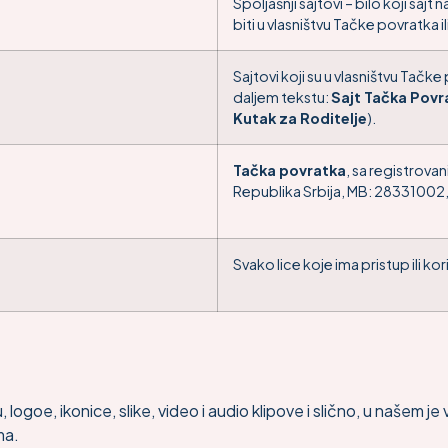
Spoljašnji sajtovi – bilo koji saj
biti u vlasništvu Tačke povratka il
Sajtovi koji su u vlasništvu Tačke 
daljem tekstu:
Sajt Tačka Povr
Kutak za Roditelje
).
Tačka povratka
, sa registrova
Republika Srbija, MB: 28331002,
Svako lice koje ima pristup ili kor
 logoe, ikonice, slike, video i audio klipove i slično, u našem je
ma.