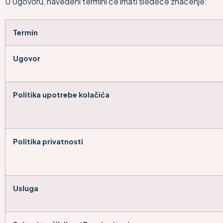
U Ugovoru, navedeni termini će imati sledeće značenje:
Termin
Ugovor
Politika upotrebe kolačića
Politika privatnosti
Usluga