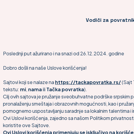
content
Vodiči za povratni
Poslednji put ažurirano i na snazi od 26.12.2024. godine
Dobro došli na naše Uslove korišćenja!
Sajtovi koji se nalaze na
https://tackapovratka.rs/
(Sajt
tekstu:
mi
,
nama
ili
Tačka povratka
).
Cilj ovih sajtova je pružanje sveobuhvatne podrške srpskim po
pronalaženju smeštaja i obrazovnih mogućnosti, kao i pružan
pomognemo uspostavljanju saradnje sa lokalnim talentima i in
Ovi Uslovi korišćenja, zajedno sa našom Politikom privatnosti 
koristite ove Sajtove.
Ovi Uslovi korišćenja primenjuju se isključivo na koriš