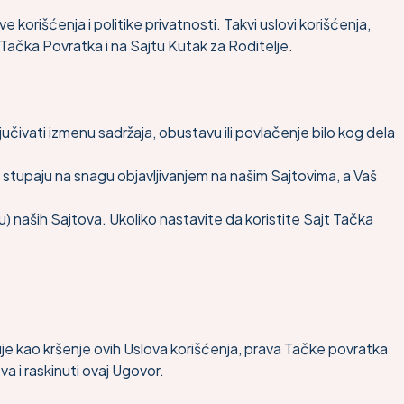
orišćenja i politike privatnosti. Takvi uslovi korišćenja,
u Tačka Povratka i na Sajtu Kutak za Roditelje.
vati izmenu sadržaja, obustavu ili povlačenje bilo kog dela
 stupaju na snagu objavljivanjem na našim Sajtovima, a Vaš
) naših Sajtova. Ukoliko nastavite da koristite Sajt Tačka
uje kao kršenje ovih Uslova korišćenja, prava Tačke povratka
va i raskinuti ovaj Ugovor.