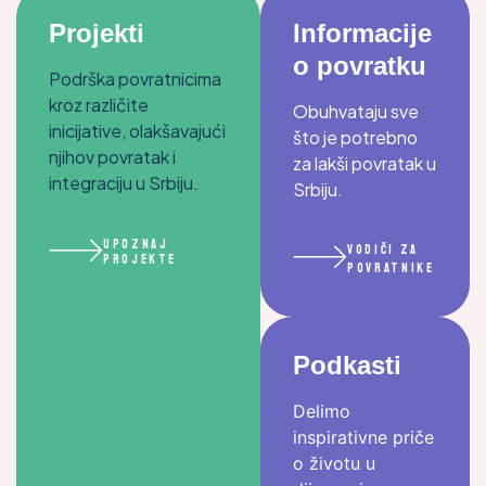
Projekti
Informacije
o povratku
Podrška povratnicima
kroz različite
Obuhvataju sve
inicijative, olakšavajući
što je potrebno
njihov povratak i
za lakši povratak u
integraciju u Srbiju.
Srbiju.
Upoznaj
Vodiči za
projekte
povratnike
Podkasti
Delimo
inspirativne priče
o životu u