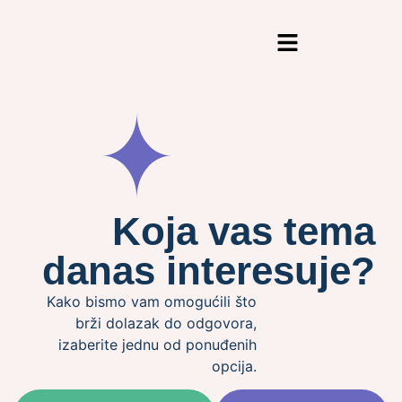
content
Koja vas tema
danas interesuje?
Kako bismo vam omogućili što
brži dolazak do odgovora,
izaberite jednu od ponuđenih
opcija.