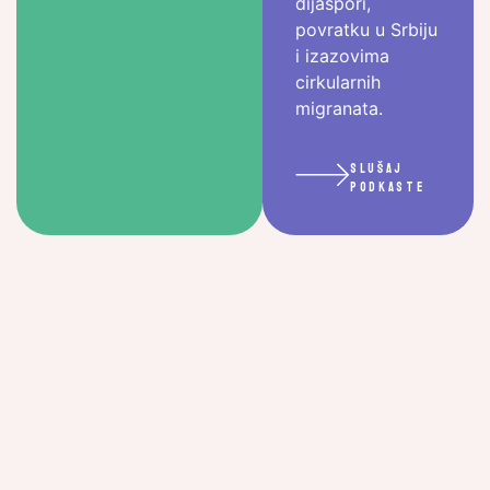
dijaspori,
povratku u Srbiju
i izazovima
cirkularnih
migranata.
slušaj
podkaste