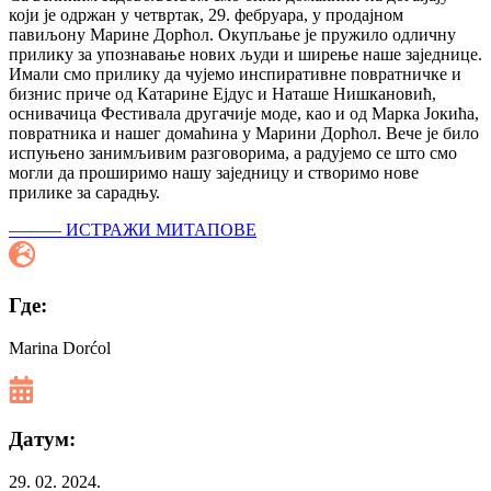
који је одржан у четвртак, 29. фебруара, у продајном
павиљону Марине Дорћол. Окупљање је пружило одличну
прилику за упознавање нових људи и ширење наше заједнице.
Имали смо прилику да чујемо инспиративне повратничке и
бизнис приче од Катарине Ејдус и Наташе Нишкановић,
оснивачица Фестивала другачије моде, као и од Марка Јокића,
повратника и нашег домаћина у Марини Дорћол. Вече је било
испуњено занимљивим разговорима, а радујемо се што смо
могли да проширимо нашу заједницу и створимо нове
прилике за сарадњу.
———
ИСТРАЖИ МИТАПОВЕ
Где:
Marina Dorćol
Датум:
29. 02. 2024.