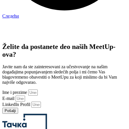
Следећи
Želite da postanete deo naših MeetUp-
ova?
Javite nam da ste zainteresovani za učestvovanje na našim
događajima popunjavanjem sledećih polja i mi ćemo Vas
blagovremeno obavestiti o MeetUpu za koji mislimo da bi Vam
najviše odgovarao.
Ime i prezime
E-mail
LinkedIn Profil
Pošalji