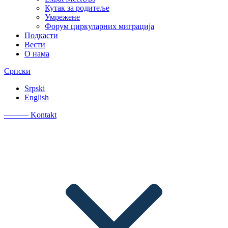
Кутак за родитеље
Умрежене
Форум циркуларних миграција
Подкасти
Вести
O нама
Српски
Srpski
English
———
Kontakt