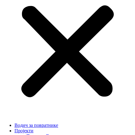
Водич за повратнике
Пројекти