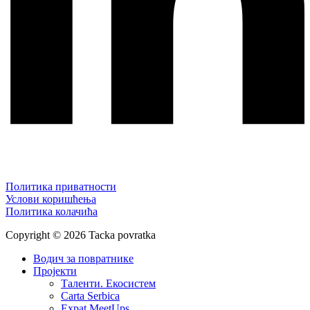
Политика приватности
Услови коришћења
Политика колачића
Copyright © 2026 Tacka povratka
Водич за повратнике
Пројекти
Таленти. Екосистем
Carta Serbica
Expat MeetUps