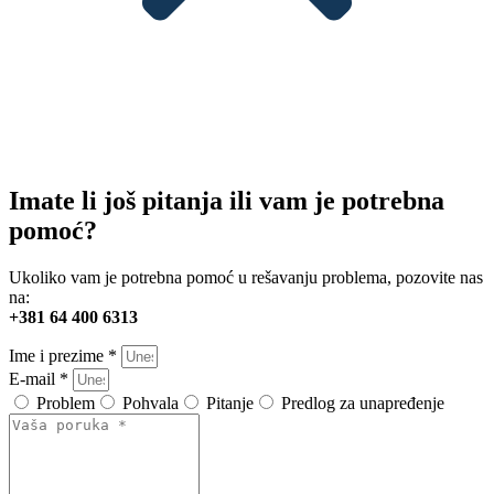
Imate li još pitanja ili vam je potrebna
pomoć?
Ukoliko vam je potrebna pomoć u rešavanju problema, pozovite nas
na:
+381 64 400 6313
Ime i prezime *
E-mail *
Problem
Pohvala
Pitanje
Predlog za unapređenje