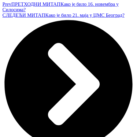
Prev
ПРЕТХОДНИ МИТАП
Како је било 16. новембра у
Силосима?
СЛЕДЕЋИ МИТАП
Како је било 21. маја у ЦМС Београд?