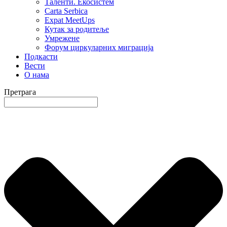
Таленти. Екосистем
Carta Serbica
Expat MeetUps
Кутак за родитеље
Умрежене
Форум циркуларних миграција
Подкасти
Вести
O нама
Претрага