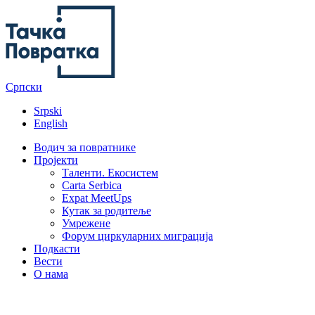
content
Српски
Srpski
English
Водич за повратнике
Пројекти
Таленти. Екосистем
Carta Serbica
Expat MeetUps
Кутак за родитеље
Умрежене
Форум циркуларних миграција
Подкасти
Вести
O нама