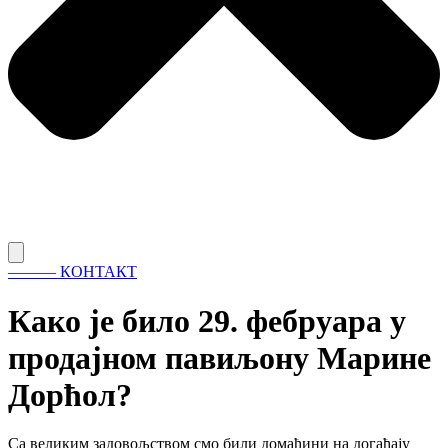
———
КОНТАКТ
Како је било 29. фебруара у
продајном павиљону Марине
Дорћол?
Са великим задовољством смо били домаћини на догађају