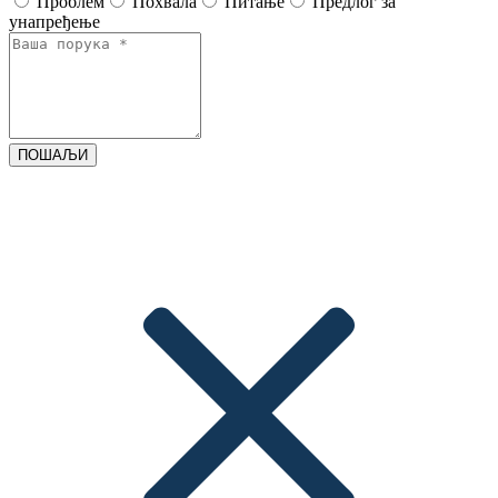
Проблем
Похвала
Питање
Предлог за
унапређење
ПОШАЉИ