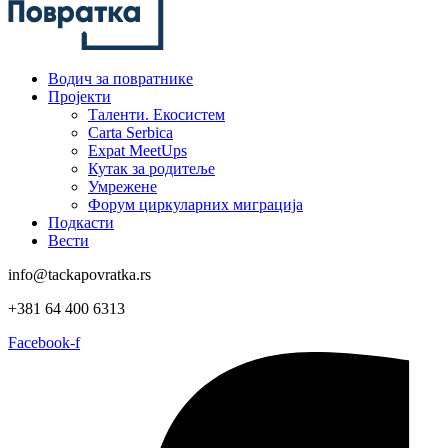
Водич за повратнике
Пројекти
Таленти. Екосистем
Carta Serbica
Expat MeetUps
Кутак за родитеље
Умрежене
Форум циркуларних миграција
Подкасти
Вести
info@tackapovratka.rs
+381 64 400 6313
Facebook-f