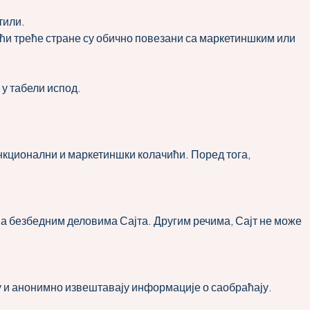
тили.
чићи треће стране су обично повезани са маркетиншким или
 у табели испод.
ункционални и маркетиншки колачићи. Поред тога,
а безбедним деловима Сајта. Другим речима, Сајт не може
у и анонимно извештавају информације о саобраћају.