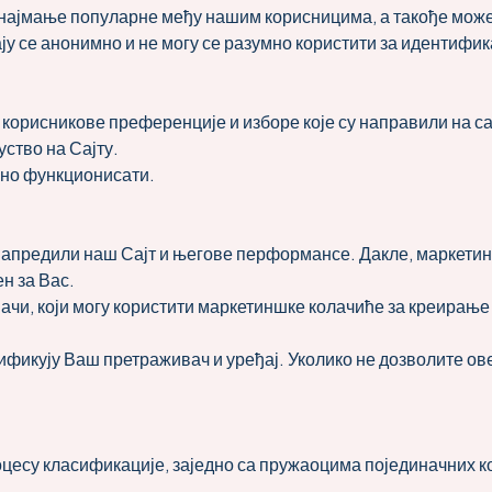
је најмање популарне међу нашим корисницима, а такође може
се анонимно и не могу се разумно користити за идентифика
корисникове преференције и изборе које су направили на с
ство на Сајту.
авно функционисати.
апредили наш Сајт и његове перформансе. Дакле, маркети
ен за Вас.
ачи, који могу користити маркетиншке колачиће за креирањ
икују Ваш претраживач и уређај. Уколико не дозволите ове
оцесу класификације, заједно са пружаоцима појединачних к