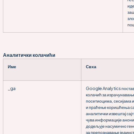
иде
заш
зл
по
Аналитички колачићи
Име
Свха
_ga
Google Analytics поста
колачић за израчунавање
посетиоцима, сесијама 
и праћење коришћења са
аналитички извештај сај
чува информације анон
додељује насумично ген
за препознавање јединс