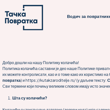
content
Водич за повратник
Добро дошли на нашу Политику колачића!
Политика колачића саставни је део наше Политике приват
их можете контролисати, као и о томе како их користимо на
повратка
) и
https://kutakzaroditelje.rs/
(у даљем тексту:
С
Сви термини који почињу великим словом имају исто знач
Шта су колачићи
?
Колачићи су текстуалне датотеке (делови кода) које садр