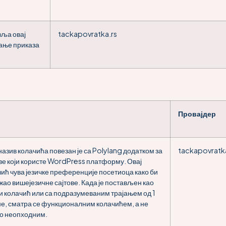
вља овај
tackapovratka.rs
јање приказа
Провајдер
назив колачића повезан је са Polylang додатком за
tackapovratk
ве који користе WordPress платформу. Овај
ић чува језичке преференције посетиоца како би
ао вишејезичне сајтове. Када је постављен као
и колачић или са подразумеваним трајањем од 1
е, сматра се функционалним колачићем, а не
го неопходним.