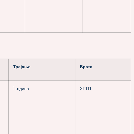
Трајање
Врста
1 година
ХТТП