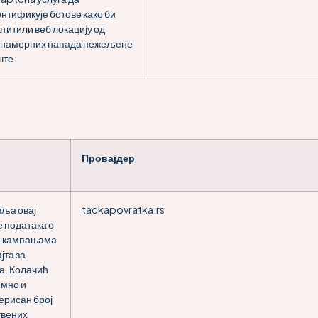
нтификује ботове како би
титили веб локацију од
онамерних напада нежељене
ште.
Провајдер
вља овај
tackapovratka.rs
 података о
и кампањама
јта за
та. Колачић
имно и
ерисан број
твених