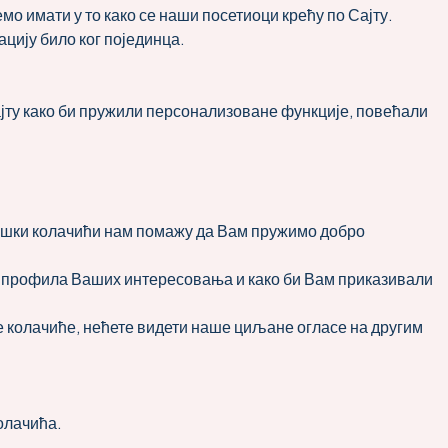
мо имати у то како се наши посетиоци крећу по Сајту.
цију било ког појединца.
ајту како би пружили персонализоване функције, повећали
ншки колачићи нам помажу да Вам пружимо добро
е профила Ваших интересовања и како би Вам приказивали
 колачиће, нећете видети наше циљане огласе на другим
олачића.