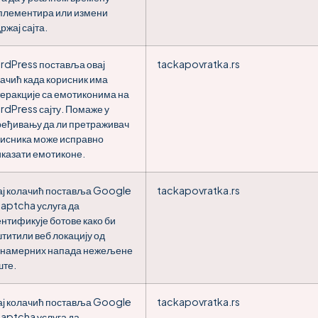
плементира или измени
ржај сајта.
rdPress поставља овај
tackapovratka.rs
ачић када корисник има
еракције са емотиконима на
dPress сајту. Помаже у
еђивању да ли претраживач
исника може исправно
казати емотиконе.
ај колачић поставља Google
tackapovratka.rs
aptcha услуга да
нтификује ботове како би
титили веб локацију од
онамерних напада нежељене
ште.
ај колачић поставља Google
tackapovratka.rs
aptcha услуга да