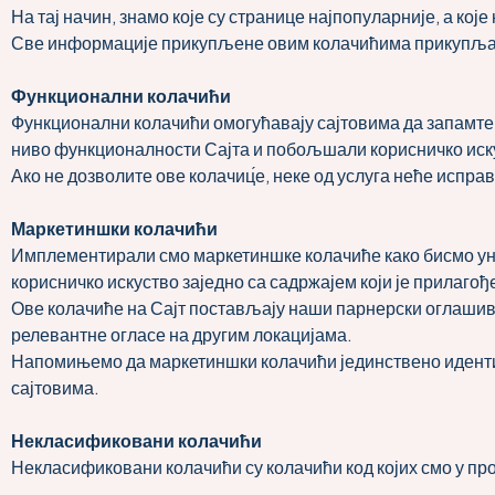
На тај начин, знамо које су странице најпопуларније, а ко
Све информације прикупљене овим колачићима прикупљају 
Функционални колачићи
Функционални колачићи омогућавају сајтовима да запамте 
ниво функционалности Сајта и побољшали корисничко иску
Ако не дозволите ове колачиц́е, неке од услуга неће испр
Маркетиншки колачићи
Имплементирали смо маркетиншке колачиће како бисмо ун
корисничко искуство заједно са садржајем који је прилагођ
Ове колачиће на Сајт постављају наши парнерски оглашив
релевантне огласе на другим локацијама.
Напомињемо да маркетиншки колачићи јединствено идентиф
сајтовима.
Некласификовани колачићи
Некласификовани колачићи су колачићи код којих смо у пр