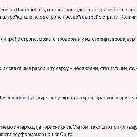
ни на Ваш уређај од стране нас, односно сајта који сте посе
аш уређај, али не од стране нас, већ од треће стране. Кола
ли треће стране, можете проверити у категорији „провајдер“
јих сваки има различиту сврху – неопходни, статистички, ф
и основне функције, попут кретања кроз странице и приступ
умемо интеракције корисника са Сајтом, тако што прикупљај
ивати перформансе нашег Сајта.