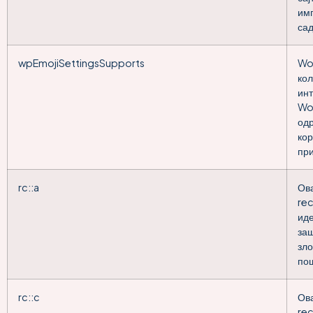
им
сад
wpEmojiSettingsSupports
Wo
кол
инт
Wor
одр
кор
при
rc::a
Ов
rec
иде
заш
зл
по
rc::c
Ов
rec