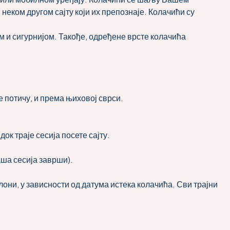
 неком другом сајту који их препознаје. Колачићи су
 и сигурнијом. Такође, одређене врсте колачића
е потичу, и према њиховој сврси.
ок траје сесија посете сајту.
аша сесија заврши).
лони, у зависности од датума истека колачића. Сви трајни