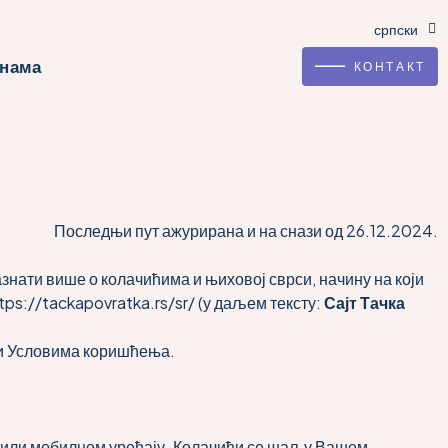
српски
english
 нама
———
КОНТАКТ
Последњи пут ажурирана и на снази од 26.12.2024.
нати више о колачићима и њиховој сврси, начину на који
tps://tackapovratka.rs/sr/
(у даљем тексту:
Сајт Тачка
ли Условима коришћења.
ру или мобилном уређају. Колачићи се шаљу Вашем