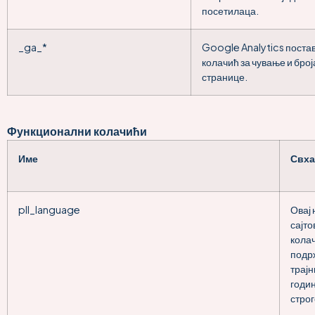
посетилаца.
_ga_*
Google Analytics поста
колачић за чување и бро
странице.
Функционални колачићи
Име
Свха
pll_language
Овај 
сајто
колач
подрж
трајн
годин
стро