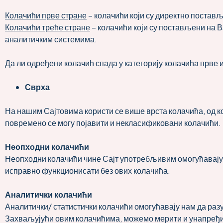
Колачићи прве стране
– колачићи који су директно поставље
Колачићи треће стране
– колачићи који су постављени на В
аналитичким системима.
Да ли одређени колачић спада у категорију колачића прве и
Сврха
На нашим Сајтовима користи се више врста колачића, од ко
повремено се могу појавити и некласификовани колачићи.
Неопходни колачићи
Неопходни колачићи чине Сајт употребљивим омогућавајућ
исправно функционисати без ових колачића.
Аналитички колачићи
Аналитички/ статистички колачићи омогућавају нам да раз
Захваљујући овим колачићима, можемо мерити и унапређ