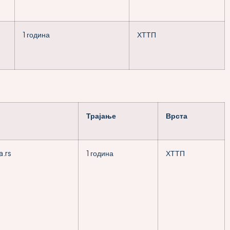
1 година
ХТТП
Трајање
Врста
a.rs
1 година
ХТТП