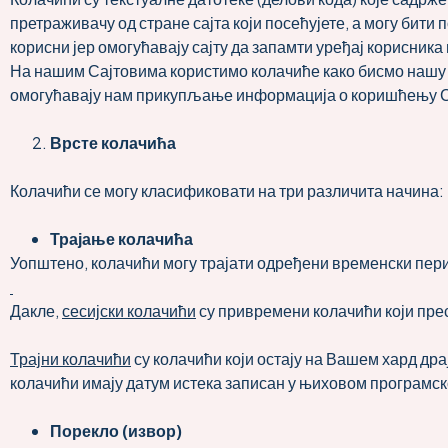
претраживачу од стране сајта који посећујете, а могу бити 
корисни јер омогућавају сајту да запамти уређај корисника
На нашим Сајтовима користимо колачиће како бисмо нашу У
омогућавају нам прикупљање информација о коришћењу Са
Врсте колачића
Колачићи се могу класификовати на три различита начина: пр
Трајање колачића
Уопштено, колачићи могу трајати одређени временски период 
Дакле,
сесијски колачићи
су привремени колачићи који прес
Трајни колачићи
су колачићи који остају на Вашем хард дра
колачићи имају датум истека записан у њиховом програмск
Порекло
(
извор
)