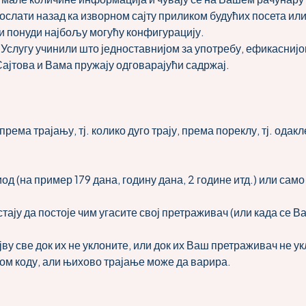
послати назад ка изворном сајту приликом будућих посета или
 и понуди најбољу могућу конфигурацију.
слугу учинили што једноставнијом за употребу, ефикаснијом
јтова и Вама пружају одговарајући садржај.
ема трајању, тј. колико дуго трају, према пореклу, тј. одакл
(на пример 179 дана, годину дана, 2 године итд.) или само д
тају да постоје чим угасите свој претраживач (или када се В
јву све док их не уклоните, или док их Ваш претраживач не ук
ом коду, али њихово трајање може да варира.