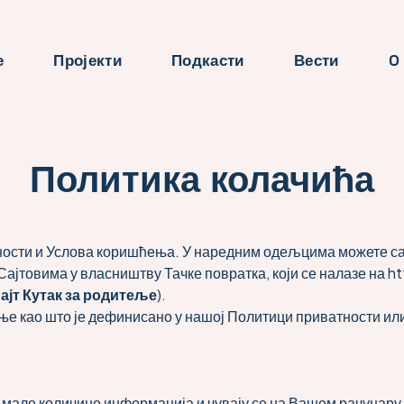
е
Пројекти
Подкасти
Вести
O
Политика колачића
ности и Услова коришћења. У наредним одељцима можете саз
 Сајтовима у власништву Тачке повратка, који се налазе на
ht
ајт Кутак за родитеље
).
ење као што је дефинисано у нашој Политици приватности и
же мале количине информација и чувају се на Вашем рачуна