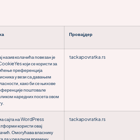
ха
Провајдер
ј назив колачића повезан је
tackapovratka.rs
CookieYes који се користи за
мћење преференција
исника у вези са давањем
ласности, како би се њихове
еференције поштовале
ликом наредних посета овом
ту.
а сајта на WordPress
tackapovratka.rs
тформи користи овај
ачић. Омогућава власнику
та да у реалном времену