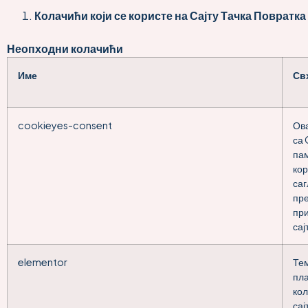
Колачићи који се користе на Сајту Тачка Повратка
Неопходни колачићи
Име
Св
cookieyes-consent
Ова
са 
па
кор
саг
пр
при
сај
elementor
Тем
пла
кол
сај