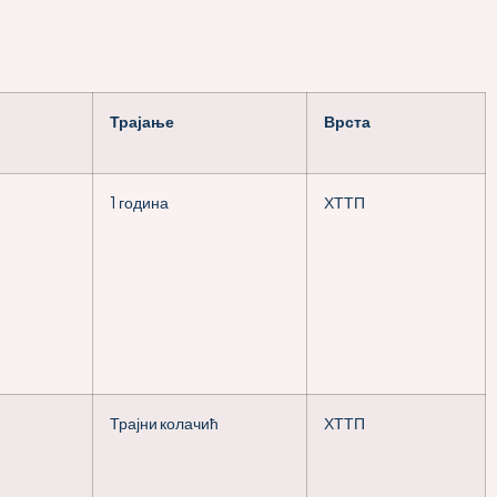
Трајање
Врста
1 година
ХТТП
Трајни колачић
ХТТП