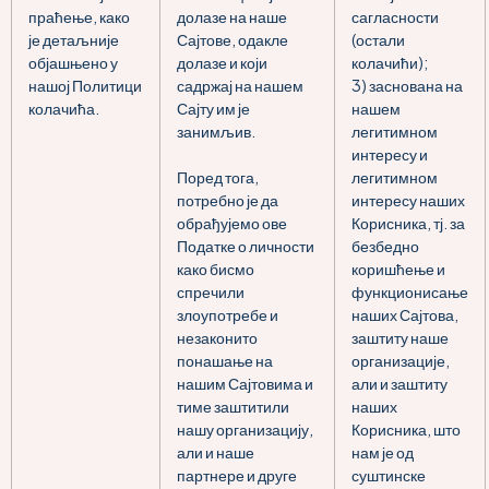
праћење, како
долазе на наше
сагласности
је детаљније
Сајтове, одакле
(остали
објашњено у
долазе и који
колачићи);
нашој Политици
садржај на нашем
3) заснована на
колачића.
Сајту им је
нашем
занимљив.
легитимном
интересу и
Поред тога,
легитимном
потребно је да
интересу наших
обрађујемо ове
Корисника, тј. за
Податке о личности
безбедно
како бисмо
коришћење и
спречили
функционисање
злоупотребе и
наших Сајтова,
незаконито
заштиту наше
понашање на
организације,
нашим Сајтовима и
али и заштиту
тиме заштитили
наших
нашу организацију,
Корисника, што
али и наше
нам је од
партнере и друге
суштинске