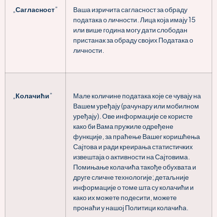
„
Сагласност
”
Ваша изричита сагласност за обраду
података о личности. Лица која имају 15
или више година могу дати слободан
пристанак за обраду својих Података о
личности.
„
Колачићи
”
Мале количине података које се чувају на
Вашем уређају (рачунару или мобилном
уређају). Ове информације се користе
како би Вама пружиле одређене
функције, за праћење Вашег коришћења
Сајтова и ради креирања статистичких
извештаја о активности на Сајтовима.
Помињање колачића такође обухвата и
друге сличне технологије; детаљније
информације о томе шта су колачићи и
како их можете подесити, можете
пронаћи у нашој Политици колачића.