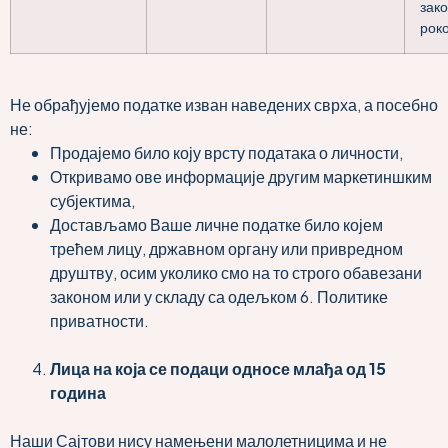
зак
рок
Не обрађујемо податке изван наведених сврха, а посебно
не:
Продајемо било коју врсту података о личности,
Откривамо ове информације другим маркетиншким
субјектима,
Достављамо Ваше личне податке било којем
трећем лицу, државном органу или привредном
друштву, осим уколико смо на то строго обавезани
законом или у складу са одељком 6. Политике
приватности.
Лица на која се подаци односе млађа од 15
година
Наши Сајтови нису намењени малолетницима и не