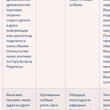
држављанство
са Вама.
зад
партнера,
Ваш
опционо
под
старост детета
како
и друге
опи
информације
овој
које одлучите да
Пол
поделите са
при
нама у Вашем
обр
питању путем
Ваш
нашег упитника
под
на Сајту Кутак за
нако
Родитеље.
мес
одг
Ваш
суге
Ваше име,
Одговарање
Обрада је
Уко
презиме, имејл
на Ваше
неопходна за
нем
адреса и друге
упите, као и
извршење
зак