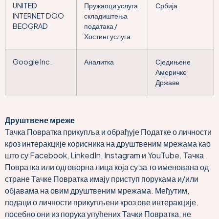
UNITED
Пружаоци услуга
Србија
INTERNET DOO
складиштења
BEOGRAD
података /
Хостинг услуга
Google Inc.
Аналитка
Сједињене
Америчке
Државе
Друштвене мреже
Тачка Повратка прикупља и обрађује Податке о личности
кроз интеракције корисника на друштвеним мрежама као
што су Facebook, LinkedIn, Instagram и YouTube. Тачка
Повратка или одговорна лица која су за то именована од
стране Тачке Повратка имају приступ порукама и/или
објавама на овим друштвеним мрежама. Међутим,
подаци о личности прикупљени кроз ове интеракције,
посебно они из порука упућених Тачки Повратка, не