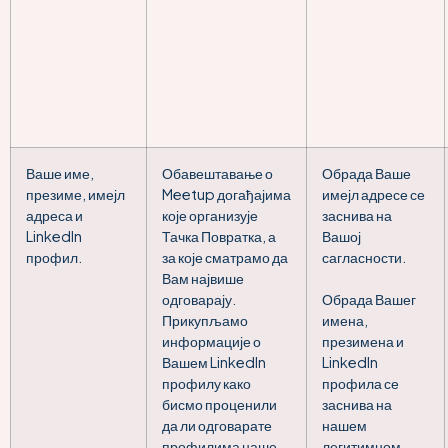
Ваше име,
Обавештавање о
Обрада Ваше
презиме, имејл
Meetup догађајима
имејл адресе се
адреса и
које организује
заснива на
LinkedIn
Тачка Повратка, а
Вашој
профил.
за које сматрамо да
сагласности.
Вам највише
одговарају.
Обрада Вашег
Прикупљамо
имена,
информације о
презимена и
Вашем LinkedIn
LinkedIn
профилу како
профила се
бисмо проценили
заснива на
да ли одговарате
нашем
профилима наше
легитимном