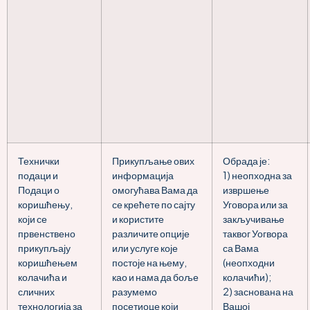
Технички
Прикупљање ових
Обрада је:
подаци и
информација
1) неопходна за
Подаци о
омогућава Вама да
извршење
коришћењу,
се крећете по сајту
Уговора или за
који се
и користите
закључивање
првенствено
различите опције
таквог Уогвора
прикупљају
или услуге које
са Вама
коришћењем
постоје на њему,
(неопходни
колачића и
као и нама да боље
колачићи);
сличних
разумемо
2) заснована на
технологија за
посетиоце који
Вашој