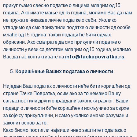
прикупљамо свесно податке о лицима млађим од 15
година. Ако имате мање од 15 година, молимо Вас да нам
не пружате никакве личне податке о себи. Уколико
утврдимо да смо прикупили податке о личности од особе
млађе од 15 година, такви подаци ће бити одмах
обрисани. Ако сматрате да смо прикупили податке о
личности у вези са дететом млађим од 15 година, молимо
Вас да нас контактирате на
info@tackapovratka.rs
.
Коришћење Ваших података о личности
Ниједан Ваш податак о личности неће бити коришћен од
стране Тачке Повратка, осим ако за то немамо Вашу
сагласност или други оправдани законски разлог. Ваши
подаци о личности биће коришћени искључиво за сврхе
за које су прикупљени, и само уколико имамо разуман и
законит основ за то.
Како бисмо постигли највиши ниво заштите података о