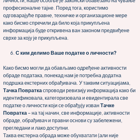
личности, наше особље је законски обавезано на чување
професионалне тајне. Поред тога, користимо
одговарајуће правне, техничке и организационе мере
како бисмо спречили да било која прикупљена
информација буде откривена ван законом предвиђене
сврхе за коју је прикупљена.
С ким делимо Ваше податке о личности
?
Како бисмо могли да обављамо одређене активности
обраде података, понекад нам је потребна додатна
подршка екстерних обрађивача. У таквим ситуацијама,
Тачка Повратка
спроводи ревизију информација како би
идентификовала, категоризовала и евидентирала све
податке о личности који се обрађују изван
Тачке
Повратка
– на тај начин, све информације, активности
обраде, обрађивач и правни основи су забележени,
прегледани и лако доступни.
Таква екстерна обрада може обухватати (али није