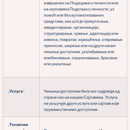
извршених на Подацима о личности или
на скуповима Података о личности, уз
помоћ или без аутоматизованих
средстава, као што је прикупљање,
евидентирање, организација,
структурирање, чување, адаптација или
измена, повратак, коришћење, откривање
преносом, ширење или на други начин
чињење доступним, усклађивање или
комбиновање, ограничавање, брисање
или уништење.
„
Услуга
”
Чињење доступним било ког садржаја од
стране нас на нашим Сајтовима. Услуга
не укључује друге услуге или сајтове које
пружамо/чинимо доступним.
„
Технички