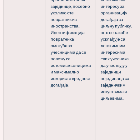
заједнице, посебно
интересу за
уколико сте
организацију
повратник из
догађаја за
иностранства.
циљну публику,
Идентификација
што се такође
повратника
усклађује са
омогућава
легитимним
учесницима да се
интересима
повежу са
свих учесника
истомишљеницима
да учествују у
и максимално
заједници
искористе вредност
појединаца са
догађаја.
заједничким
искуствима и
циљевима.