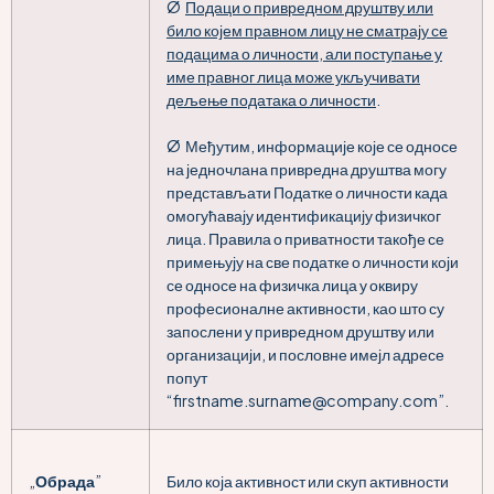
Ø
Подаци о привредном друштву или
било којем правном лицу не сматрају се
подацима о личности, али поступање у
име правног лица може укључивати
дељење података о личности
.
Ø Међутим, информације које се односе
на једночлана привредна друштва могу
представљати Податке о личности када
омогућавају идентификацију физичког
лица. Правила о приватности такође се
примењују на све податке о личности који
се односе на физичка лица у оквиру
професионалне активности, као што су
запослени у привредном друштву или
организацији, и пословне имејл адресе
попут
“firstname.surname@company.com”.
„
Обрада
”
Било која активност или скуп активности