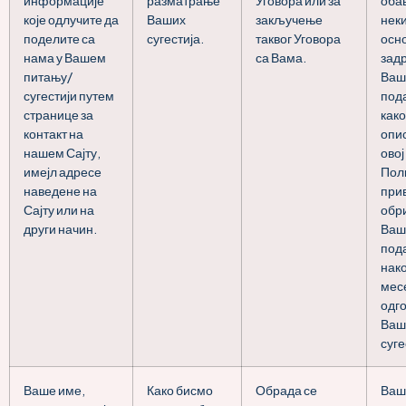
информације
разматрање
Уговора или за
оба
које одлучите да
Ваших
закључење
неки
поделите са
сугестија.
таквог Уговора
осно
нама у Вашем
са Вама.
зад
питању/
Ваш
сугестији путем
под
странице за
како
контакт на
опи
нашем Сајту,
овој
имејл адресе
Пол
наведене на
при
Сајту или на
обр
други начин.
Ваш
под
нако
мес
одг
Ваш
суге
Ваше име,
Како бисмо
Обрада се
Ваш