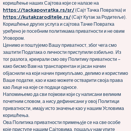
коришћење наших Сајтова који се налазе на
https://tackapovratka.rs/sr/
(Сајт Тачка Повратка) и
https://kutakzaroditelje.rs/
(Сајт Кутак за Родитеље).
Коришћење других услуга и сајтова Тачке Повратка
уређено је посебним политикама приватности и не овим
Уговором.
Ценимо и поштујемо Вашу приватност, због чега смо
заштити Података о личности приступили озбиљно. Из
тог разлога, креирали смо ову Политику приватности –
како бисмо Вам на транспарентан и јасан начин
објаснили на који начин прикупљамо, делимо и користимо
Ваше податке, као и како можете остварити своја права
као Лице на које се подаци односе.
Напомињемо да сви појмови који су написани великим
почетним словом, а нису дефинисани у овој Политици
приватности, имају исто значење као у нашим Условима
коришћења.
Ова Политика приватности примењује се на све особе
које приступе нашим Сајтовима, пошаљу нам упите