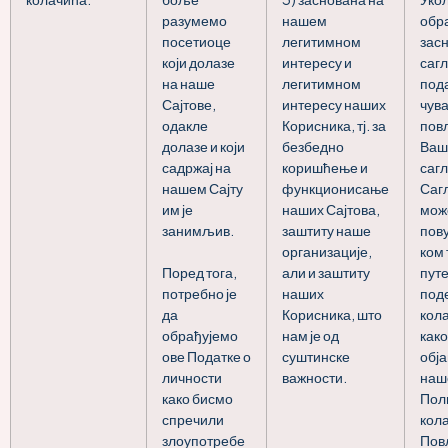
разумемо
нашем
обр
посетиоце
легитимном
засн
који долазе
интересу и
сагл
на наше
легитимном
под
Сајтове,
интересу наших
чува
одакле
Корисника, тј. за
пов
долазе и који
безбедно
Ваш
садржај на
коришћење и
сагл
нашем Сајту
функционисање
Саг
им је
наших Сајтова,
мож
занимљив.
заштиту наше
пову
организације,
ком 
Поред тога,
али и заштиту
пут
потребно је
наших
под
да
Корисника, што
кол
обрађујемо
нам је од
како
ове Податке о
суштинске
обј
личности
важности.
наш
како бисмо
Пол
спречили
кол
злоупотребе
Пов