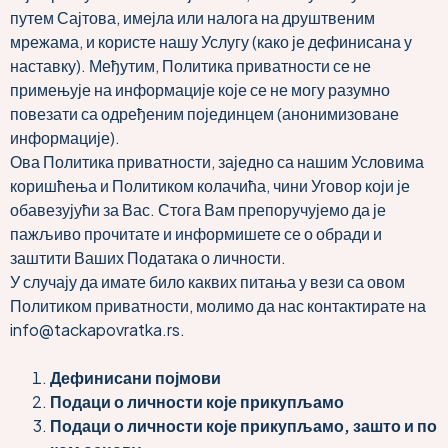
путем Сајтова, имејла или налога на друштвеним
мрежама, и користе нашу Услугу (како је дефинисана у
наставку). Међутим, Политика приватности се не
примењује на информације које се не могу разумно
повезати са одређеним појединцем (анонимизоване
информације).
Ова Политика приватности, заједно са нашим Условима
коришћења и Политиком колачића, чини Уговор који је
обавезујући за Вас. Стога Вам препоручујемо да је
пажљиво прочитате и информишете се о обради и
заштити Ваших Података о личности.
У случају да имате било каквих питања у вези са овом
Политиком приватности, молимо да нас контактирате на
info@tackapovratka.rs.
Дефинисани појмови
Подаци о личности које прикупљамо
Подаци о личности које прикупљамо, зашто и по