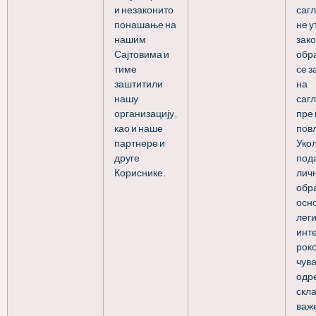
и незаконито
саг
понашање на
не у
нашим
зак
Сајтовима и
обра
тиме
се 
заштитили
на
нашу
саг
организацију,
пре
као и наше
пов
партнере и
Укол
друге
под
Кориснике.
лич
обра
осн
лег
инт
рок
чув
одре
скла
важ