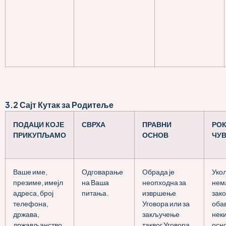
3.2
Сајт Кутак за Родитеље
ПОДАЦИ КОЈЕ
СВРХА
ПРАВНИ
РО
ПРИКУПЉАМО
ОСНОВ
ЧУ
Ваше име,
Одговарање
Обрада је
Уко
презиме, имејл
на Ваша
неопходна за
нем
адреса, број
питања.
извршење
зак
телефона,
Уговора или за
оба
држава,
закључење
неки
држављанство,
таквог Уговора
осно