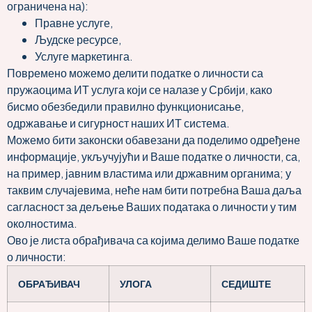
ограничена на):
Правне услуге,
Људске ресурсе,
Услуге маркетинга.
Повремено можемо делити податке о личности са
пружаоцима ИТ услуга који се налазе у Србији, како
бисмо обезбедили правилно функционисање,
одржавање и сигурност наших ИТ система.
Можемо бити законски обавезани да поделимо одређене
информације, укључујући и Ваше податке о личности, са,
на пример, јавним властима или државним органима; у
таквим случајевима, неће нам бити потребна Ваша даља
сагласност за дељење Ваших података о личности у тим
околностима.
Ово је листа обрађивача са којима делимо Ваше податке
о личности:
ОБРАЂИВАЧ
УЛОГА
СЕДИШТЕ