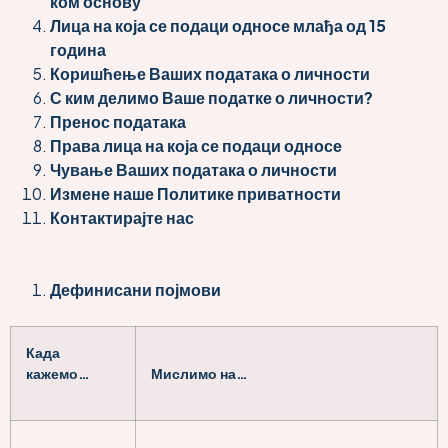
ком основу
Лица на која се подаци односе млађа од 15
година
Коришћење Ваших података о личности
С ким делимо Ваше податке о личности?
Пренос података
Права лица на која се подаци односе
Чување Ваших података о личности
Измене наше Политике приватности
Контактирајте нас
Дефинисани појмови
Када
кажемо…
Мислимо на…