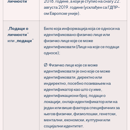
личности
”
2018. године, а који је ступио на снагу 22.
августа 2019. године (усклађен са ГДПР-
ом Европске уније).
„
Подаци о
Било која информација која се односи на
личности
”
идентификовано физичко лице или
или „
подаци
”
физичко лице које се може
идентификовати (Лице на које се подаци
односе);
Ø Физичко лице које се може
идентификовати је оно које се може
идентификовати, директно или
индиректно, посебно позивањем на
идентификатор као што су име,
идентификациони број, подаци о
локацији, онлајн идентификатор или на
један или више фактора специфичних за
његов физички, физиолошки, генетски,
ментални, економски, културни или
социјални идентитет.