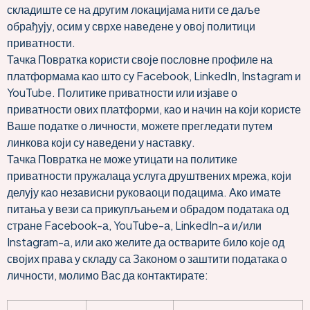
складиште се на другим локацијама нити се даље
обрађују, осим у сврхе наведене у овој политици
приватности.
Тачка Повратка користи своје пословне профиле на
платформама као што су Facebook, LinkedIn, Instagram и
YouTube. Политике приватности или изјаве о
приватности ових платформи, као и начин на који користе
Ваше податке о личности, можете прегледати путем
линкова који су наведени у наставку.
Тачка Повратка не може утицати на политике
приватности пружалаца услуга друштвених мрежа, који
делују као независни руковаоци подацима. Ако имате
питања у вези са прикупљањем и обрадом података од
стране Facebook-а, YouTube-а, LinkedIn-а и/или
Instagram-а, или ако желите да остварите било које од
својих права у складу са Законом о заштити података о
личности, молимо Вас да контактирате: