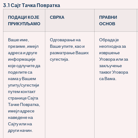
3.1
Сајт Тачка Повратка
ПОДАЦИ КОЈЕ
СВРХА
ПРАВНИ
ПРИКУПЉАМО
ОСНОВ
Ваше име,
Одговарање на
Обрада је
презиме, имејл
Ваше упите, као и
неопходна за
адреса и друге
разматрање Ваших
извршење
информације
сугестија.
Уговора или за
које одлучите да
закључење
поделите са
таквог Уговора
нама у Вашем
са Вама.
упиту/сугестији
путем контакт
странице Сајта
Тачке Повратка,
имејл адресе
наведене на
Сајту или на
други начин.