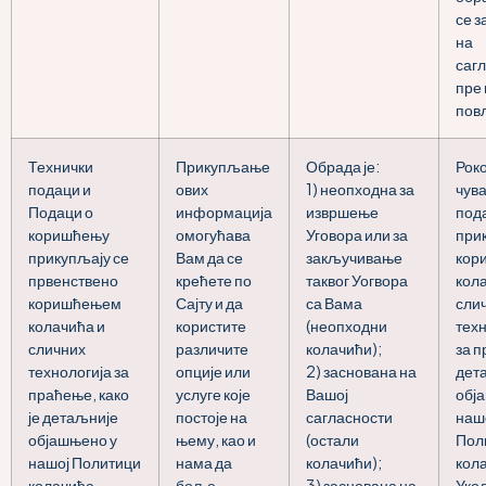
се 
на
саг
пре
пов
Технички
Прикупљање
Обрада је:
Рок
подаци и
ових
1) неопходна за
чув
Подаци о
информација
извршење
под
коришћењу
омогућава
Уговора или за
при
прикупљају се
Вам да се
закључивање
кор
првенствено
крећете по
таквог Уогвора
кол
коришћењем
Сајту и да
са Вама
сли
колачића и
користите
(неопходни
техн
сличних
различите
колачићи);
за 
технологија за
опције или
2) заснована на
дет
праћење, како
услуге које
Вашој
обј
је детаљније
постоје на
сагласности
наш
објашњено у
њему, као и
(остали
Пол
нашој Политици
нама да
колачићи);
кол
колачића.
боље
3) заснована на
Укол