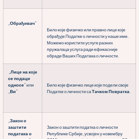
„
Обрађивач
”
Било које физичко или правно лице које
обрађује Податке о личности у наше име.
Можемо користити услуге разних
пружалаца услуга ради ефикасније
обраде Ваших Података о личности.
„
Лице на које
се подаци
односе
” или
Било које физичко лице које подели своје
„
Ви
”
Податке о личности са
Тачком Повратка
.
„
Закон о
заштити
Закон о заштити податка о личности
података о
Републике Србије, усвојен у новембру