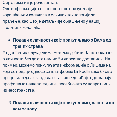
Сајтовима им је релевантан.
Ове информације се првенствено прикупљају
коришћењем колачића и сличних технологија за
праћење, као што је детаљније објашњено у нашој
Политици колачића.
Подаци о личности које прикупљамо о Вама од
трећих страна
У одређеним случајевима можемо добити Ваше податке
о личности без да сте нам их Ви директно доставили. На
пример, можемо прикупљати информације о Лицима на
која се подаци односе са платформе LinkedIn како бисмо
проценили да ли кандидати за наше догађаје одговарају
профилима наше заједнице, посебно ако су повратници
из иностранства.
Подаци о личности које прикупљамо, зашто и по
ком основу