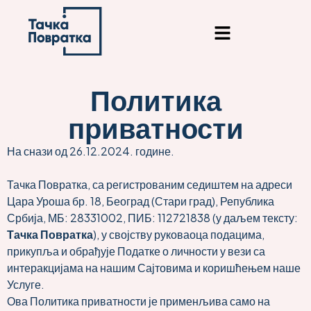
content
Политика
приватности
На снази од 26.12.2024. године.
Тачка Повратка, са регистрованим седиштем на адреси
Цара Уроша бр. 18, Београд (Стари град), Република
Србија, МБ: 28331002, ПИБ: 112721838 (у даљем тексту:
Тачка Повратка
), у својству руковаоца подацима,
прикупља и обрађује Податке о личности у вези са
интеракцијама на нашим Сајтовима и коришћењем наше
Услуге.
Ова Политика приватности је применљива само на