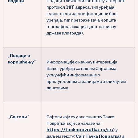
подаци
”
Подаци о личности као што су Интернет
протокол (ИП) адреса, тип уређаја,
јединствени идентификациони број
уређаја, тип претраживача и општа
географска локација (нпр. на нивоу
државе или града).
„
Подаци о
коришћењу
”
Информације о начину интеракција
Вашег уређаја са нашим Сајтовима,
укључујући информације о
приступљеним страницама и кликнутим
линковима.
„
Сајтови
”
Сајтови који су у власништву Тачке
Повратка, који се налазе на:
https://tackapovratka.rs/sr/
(у
даљем тексту:
Сајт Тачка Повратка
) и