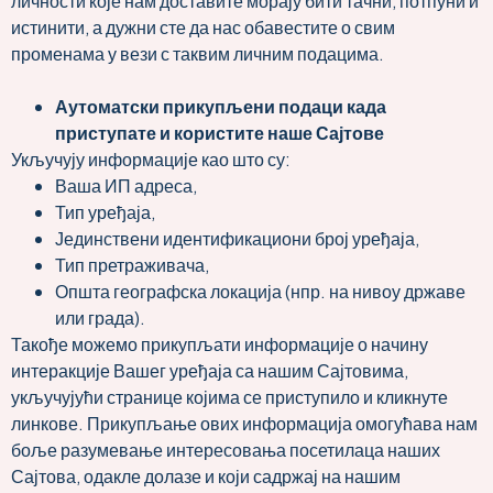
личности које нам доставите морају бити тачни, потпуни и
истинити, а дужни сте да нас обавестите о свим
променама у вези с таквим личним подацима.
Аутоматски прикупљени подаци када
приступате и користите наше Сајтове
Укључују информације као што су:
Ваша ИП адреса,
Тип уређаја,
Јединствени идентификациони број уређаја,
Тип претраживача,
Општа географска локација (нпр. на нивоу државе
или града).
Такође можемо прикупљати информације о начину
интеракције Вашег уређаја са нашим Сајтовима,
укључујући странице којима се приступило и кликнуте
линкове. Прикупљање ових информација омогућава нам
боље разумевање интересовања посетилаца наших
Сајтова, одакле долазе и који садржај на нашим