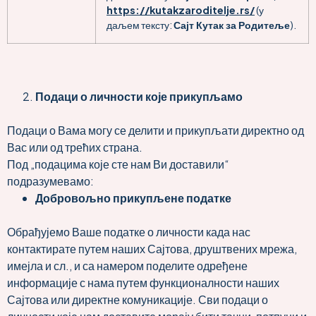
https://kutakzaroditelje.rs/
(у
даљем тексту:
Сајт Кутак за Родитеље
).
Подаци о личности које прикупљамо
Подаци о Вама могу се делити и прикупљати директно од
Вас или од трећих страна.
Под „подацима које сте нам Ви доставили“
подразумевамо:
Добровољно прикупљене податке
Обрађујемо Ваше податке о личности када нас
контактирате путем наших Сајтова, друштвених мрежа,
имејла и сл., и са намером поделите одређене
информације с нама путем функционалности наших
Сајтова или директне комуникације. Сви подаци о