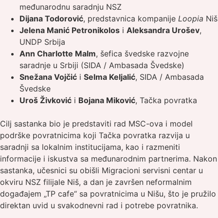
međunarodnu saradnju NSZ
Dijana Todorović
, predstavnica kompanije
Loopia
Niš
Jelena Manić Petronikolos
i
Aleksandra Urošev
,
UNDP Srbija
Ann Charlotte Malm
, šefica švedske razvojne
saradnje u Srbiji (SIDA / Ambasada Švedske)
Snežana Vojčić
i
Selma Keljalić
, SIDA / Ambasada
Švedske
Uroš Živković
i
Bojana Miković
, Tačka povratka
Cilj sastanka bio je predstaviti rad MSC-ova i model
podrške povratnicima koji Tačka povratka razvija u
saradnji sa lokalnim institucijama, kao i razmeniti
informacije i iskustva sa međunarodnim partnerima. Nakon
sastanka, učesnici su obišli Migracioni servisni centar u
okviru NSZ filijale Niš, a dan je završen neformalnim
događajem „TP cafe“ sa povratnicima u Nišu, što je pružilo
direktan uvid u svakodnevni rad i potrebe povratnika.