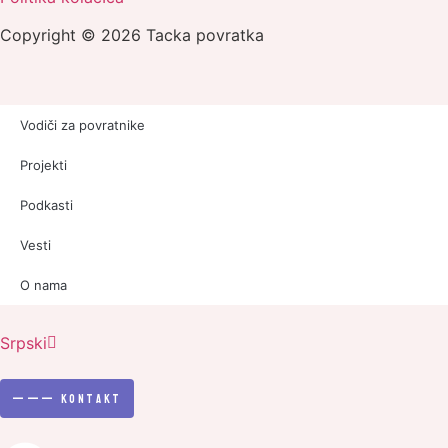
Copyright © 2026 Tacka povratka
Vodiči za povratnike
Projekti
Podkasti
Vesti
O nama
English
Srpski
Српски
———
Kontakt