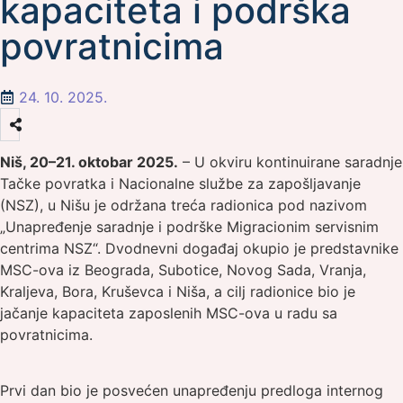
kapaciteta i podrška
povratnicima
24. 10. 2025.
Niš, 20–21. oktobar 2025.
– U okviru kontinuirane saradnje
Tačke povratka i Nacionalne službe za zapošljavanje
(NSZ), u Nišu je održana treća radionica pod nazivom
„Unapređenje saradnje i podrške Migracionim servisnim
centrima NSZ“. Dvodnevni događaj okupio je predstavnike
MSC-ova iz Beograda, Subotice, Novog Sada, Vranja,
Kraljeva, Bora, Kruševca i Niša, a cilj radionice bio je
jačanje kapaciteta zaposlenih MSC-ova u radu sa
povratnicima.
Prvi dan bio je posvećen unapređenju predloga internog