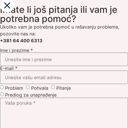
Imate li još pitanja ili vam je
potrebna pomoć?
Ukoliko vam je potrebna pomoć u rešavanju problema,
pozovite nas na:
+381 64 400 6313
Ime i prezime *
E-mail *
Problem
Pohvala
Pitanje
Predlog za unapređenje