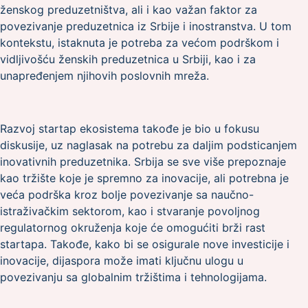
ženskog preduzetništva, ali i kao važan faktor za
povezivanje preduzetnica iz Srbije i inostranstva. U tom
kontekstu, istaknuta je potreba za većom podrškom i
vidljivošću ženskih preduzetnica u Srbiji, kao i za
unapređenjem njihovih poslovnih mreža.
Razvoj startap ekosistema takođe je bio u fokusu
diskusije, uz naglasak na potrebu za daljim podsticanjem
inovativnih preduzetnika. Srbija se sve više prepoznaje
kao tržište koje je spremno za inovacije, ali potrebna je
veća podrška kroz bolje povezivanje sa naučno-
istraživačkim sektorom, kao i stvaranje povoljnog
regulatornog okruženja koje će omogućiti brži rast
startapa. Takođe, kako bi se osigurale nove investicije i
inovacije, dijaspora može imati ključnu ulogu u
povezivanju sa globalnim tržištima i tehnologijama.