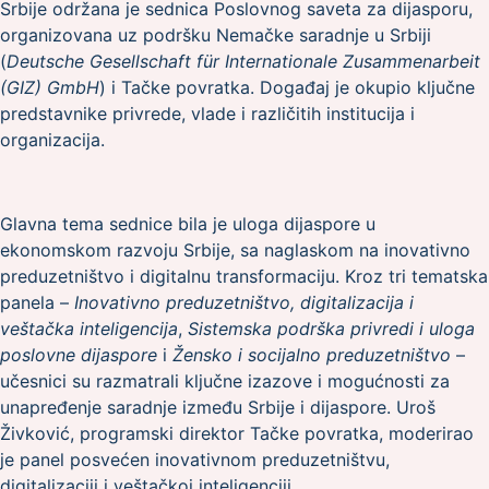
Srbije održana je sednica Poslovnog saveta za dijasporu,
organizovana uz podršku Nemačke saradnje u Srbiji
(
Deutsche Gesellschaft für Internationale Zusammenarbeit
(GIZ) GmbH
) i Tačke povratka. Događaj je okupio ključne
predstavnike privrede, vlade i različitih institucija i
organizacija.
Glavna tema sednice bila je uloga dijaspore u
ekonomskom razvoju Srbije, sa naglaskom na inovativno
preduzetništvo i digitalnu transformaciju. Kroz tri tematska
panela –
Inovativno preduzetništvo, digitalizacija i
veštačka inteligencija
,
Sistemska podrška privredi i uloga
poslovne dijaspore
i
Žensko i socijalno preduzetništvo
–
učesnici su razmatrali ključne izazove i mogućnosti za
unapređenje saradnje između Srbije i dijaspore. Uroš
Živković, programski direktor Tačke povratka, moderirao
je panel posvećen inovativnom preduzetništvu,
digitalizaciji i veštačkoj inteligenciji.