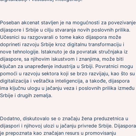
Poseban akcenat stavljen je na mogućnosti za povezivanje
dijaspore i Srbije u cilju stvaranja novih poslovnih prilika.
Učesnici su razgovarali o tome kako dijaspora može
doprineti razvoju Srbije kroz digitalnu transformaciju i
nove tehnologije. Istaknuto je da povratak stručnjaka iz
dijaspore, sa njihovim iskustvom i znanjima, može biti
ključan za unapređenje industrija u Srbiji. Povratnici mogu
pomoći u razvoju sektora koji se brzo razvijaju, kao što su
digitalizacija i veštačka inteligencija, a takođe, dijaspora
ima ključnu ulogu u jačanju veza i poslovnih prilika između
Srbije i drugih zemalja.
Dodatno, diskutovalo se o značaju žena preduzetnica u
dijaspori i njihovoj ulozi u jačanju privrede Srbije. Dijaspora
je prepoznata kao značajan resurs u promovisanju