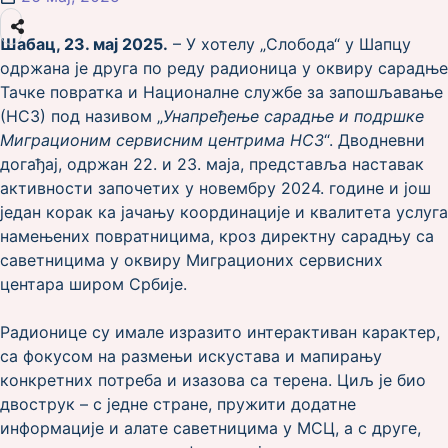
Шабац, 23. мај 2025.
– У хотелу „Слобода“ у Шапцу
одржана је друга по реду радионица у оквиру сарадње
Тачке повратка и Националне службе за запошљавање
(НСЗ) под називом „
Унапре
ђење сарадње и подршке
Миграционим сервисним центрима НСЗ
“. Дводневни
догађај, одржан 22. и 23. маја, представља наставак
активности започетих у новембру 2024. године и још
један корак ка јачању координације и квалитета услуга
намењених повратницима, кроз директну сарадњу са
саветницима у оквиру Миграционих сервисних
центара широм Србије.
Радионице су имале изразито интерактиван карактер,
са фокусом на размењи искустава и мапирању
конкретних потреба и изазова са терена. Циљ је био
двострук – с једне стране, пружити додатне
информације и алате саветницима у МСЦ, а с друге,