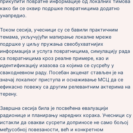
прикупити повратне информације од локалних тимова
како би се оквир подршке повратницима додатно
унапредио.
Током сесија, учесници су се бавили практичним
темама, укључујући мапирање локалне мреже
подршке у циљу пружања свеобухватнијих
информација и услуга повратницима, симулацију рада
са повратницима кроз реалне примере, као и
идентификацију изазова са којима се сусрећу у
свакодневном раду. Посебан акценат стављен је на
значај локалног приступа и оснаживање МСЦ да се
ефикасно повежу са другим релевантним актерима на
терену.
Завршна сесија била је посвећена евалуацији
радионице и планирању наредних корака. Учесници су
истакли да овакви сусрети доприносе не само бољој
међусобној повезаности, већ и конкретном