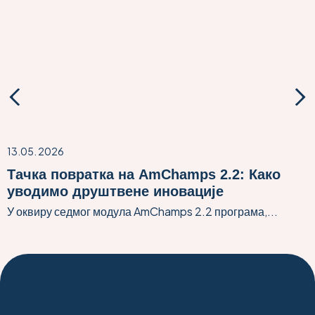
13.05. 2026
Тачка повратка на AmChamps 2.2: Како
уводимо друштвене иновације
У оквиру седмог модула AmChamps 2.2 програма,...