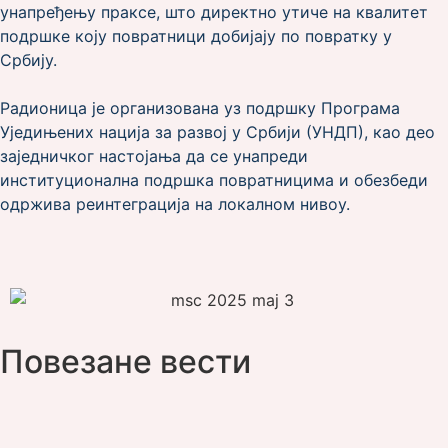
унапређењу праксе, што директно утиче на квалитет
подршке коју повратници добијају по повратку у
Србију.
Радионица је организована уз подршку Програма
Уједињених нација за развој у Србији (УНДП), као део
заједничког настојања да се унапреди
институционална подршка повратницима и обезбеди
одржива реинтеграција на локалном нивоу.
Повезане вести