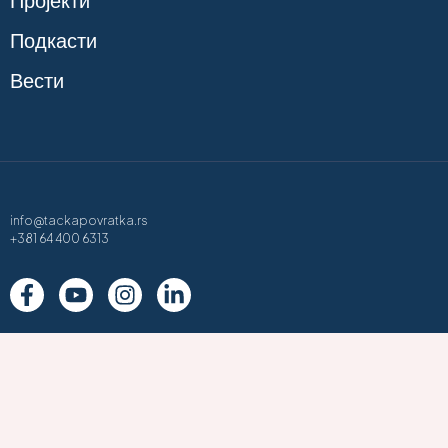
Пројекти
Подкасти
Вести
info@tackapovratka.rs
+381 64 400 6313
Политика приватности
Услови коришћења
Политика колачића
Copyright © 2026 Tacka povratka