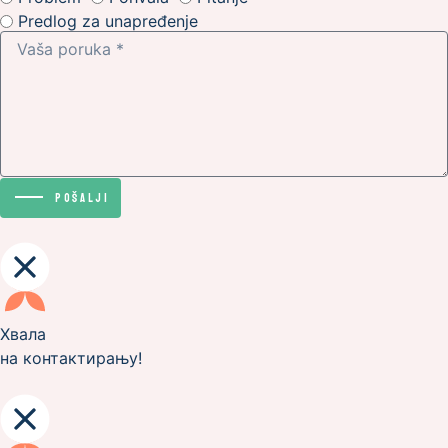
Predlog za unapređenje
PoŠalji
Хвала
на контактирању!