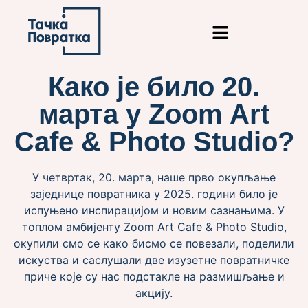
content
Како је било 20.
марта у Zoom Art
Cafe & Photo Studio?
У четвртак, 20. марта, наше прво окупљање
заједнице повратника у 2025. години било је
испуњено инспирацијом и новим сазнањима. У
топлом амбијенту Zoom Art Cafe & Photo Studio,
окупили смо се како бисмо се повезали, поделили
искуства и саслушали две изузетне повратничке
приче које су нас подстакле на размишљање и
акцију.