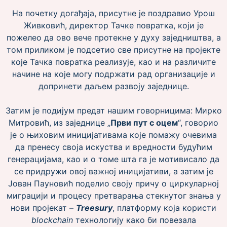
На почетку догађаја, присутне је поздравио Урош
Живковић, директор Тачке повратка, који је
пожелео да ово вече протекне у духу заједништва, а
том приликом је подсетио све присутне на пројекте
које Тачка повратка реализује, као и на различите
начине на које могу подржати рад организације и
допринети даљем развоју заједнице.
Затим је подијум предат нашим говорницима: Мирко
Митровић, из заједнице „
Први пут с оцем
“, говорио
је о њиховим иницијативама које помажу очевима
да пренесу своја искуства и вредности будућим
генерацијама, као и о томе шта га је мотивисало да
се придружи овој важној иницијативи, а затим је
Јован Пауновић поделио своју причу о циркуларној
миграцији и процесу претварања стекнутог знања у
нови пројекат –
Treesury
, платформу која користи
blockchain
технологију како би повезала