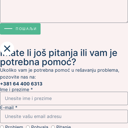
ПОШАЉИ
Imate li još pitanja ili vam je
potrebna pomoć?
Ukoliko vam je potrebna pomoć u rešavanju problema,
pozovite nas na:
+381 64 400 6313
Ime i prezime *
E-mail *
Problem
Pohvala
Pitanje