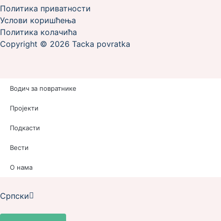
Политика приватности
Услови коришћења
Политика колачића
Copyright © 2026 Tacka povratka
Водич за повратнике
Пројекти
Подкасти
Вести
O нама
Srpski
Српски
English