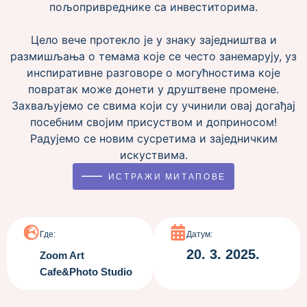
пољопривреднике са инвеститорима.
Цело вече протекло је у знаку заједништва и
размишљања о темама које се често занемарују, уз
инспиративне разговоре о могућностима које
повратак може донети у друштвене промене.
Захваљујемо се свима који су учинили овај догађај
посебним својим присуством и доприносом!
Радујемо се новим сусретима и заједничким
искуствима.
———
ИСТРАЖИ МИТАПОВЕ
Где:
Датум:
20. 3. 2025.
Zoom Art
Cafe&Photo Studio