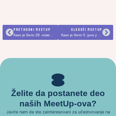
PRETHODNI MEETUP
SLEDEĆI MEETUP
Како је било 28. новембра у простору агенције New Moment?
Како је било 5. јуна у Галерији N.EON?
Želite da postanete deo
naših MeetUp-ova?
Javite nam da ste zainteresovani za učestvovanje na