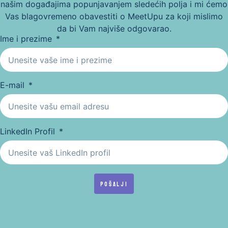
našim događajima popunjavanjem sledećih polja i mi ćemo
Vas blagovremeno obavestiti o MeetUpu za koji mislimo
da bi Vam najviše odgovarao.
Ime i prezime
E-mail
LinkedIn Profil
Pošalji